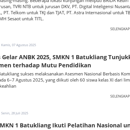
asing-masing. Beberapa lokasi kunjungan meliputi BRIDA Kediri
usan, TVRI NTB untuk jurusan DKV, PT. Digital Inteligensi Nusant
, PT. Telkom untuk TKJ dan TJAT, PT. Astra Internasional untuk T
MH Sesaot untuk TITL.
SELENGKA
Kamis, 07 Agustus 2025
 Gelar ANBK 2025, SMKN 1 Batukliang Tunjuk
men terhadap Mutu Pendidikan
atukliang sukses melaksanakan Asesmen Nasional Berbasis Kom
da 6–7 Agustus 2025, yang diikuti oleh 60 siswa kelas XI dari li
keahlian
SELENGKA
Senin, 28 Juli 2025
MKN 1 Batukliang Ikuti Pelatihan Nasional u