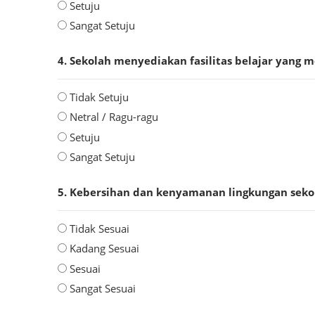
Setuju
Sangat Setuju
4. Sekolah menyediakan fasilitas belajar yang 
Tidak Setuju
Netral / Ragu-ragu
Setuju
Sangat Setuju
5. Kebersihan dan kenyamanan lingkungan sekol
Tidak Sesuai
Kadang Sesuai
Sesuai
Sangat Sesuai