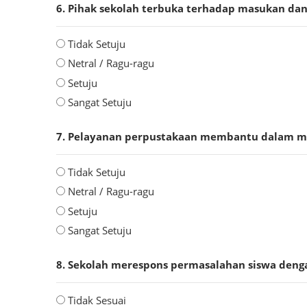
6. Pihak sekolah terbuka terhadap masukan dan
Tidak Setuju
Netral / Ragu-ragu
Setuju
Sangat Setuju
7. Pelayanan perpustakaan membantu dalam me
Tidak Setuju
Netral / Ragu-ragu
Setuju
Sangat Setuju
8. Sekolah merespons permasalahan siswa denga
Tidak Sesuai