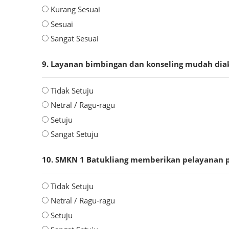
Kurang Sesuai
Sesuai
Sangat Sesuai
9. Layanan bimbingan dan konseling mudah dia
Tidak Setuju
Netral / Ragu-ragu
Setuju
Sangat Setuju
10. SMKN 1 Batukliang memberikan pelayanan p
Tidak Setuju
Netral / Ragu-ragu
Setuju