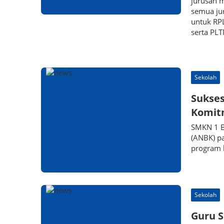
jurusan m
semua jur
untuk RPL
serta PLT
Sekolah
Sukses
Komit
SMKN 1 B
(ANBK) pa
program 
Sekolah
Guru S