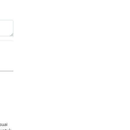
i
suai