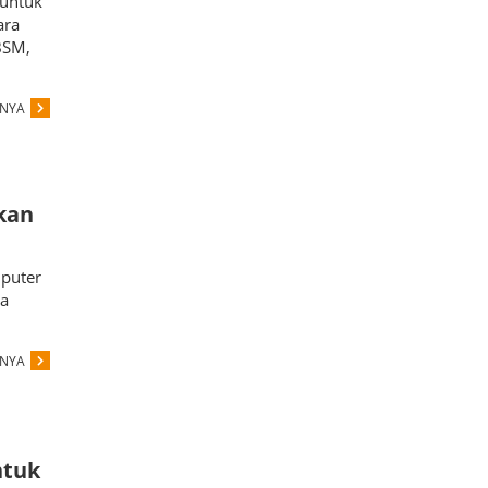
 untuk
ara
BSM,
PNYA
kan
puter
ma
PNYA
ntuk