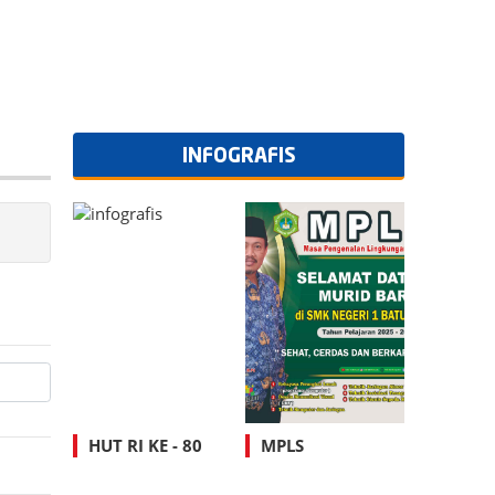
INFOGRAFIS
HUT RI KE - 80
MPLS