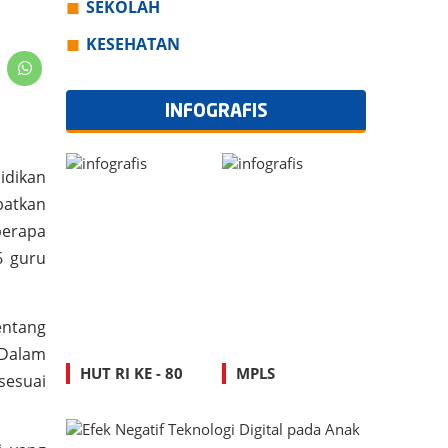
SEKOLAH
KESEHATAN
INFOGRAFIS
idikan
batkan
berapa
6 guru
entang
 Dalam
HUT RI KE - 80
MPLS
sesuai