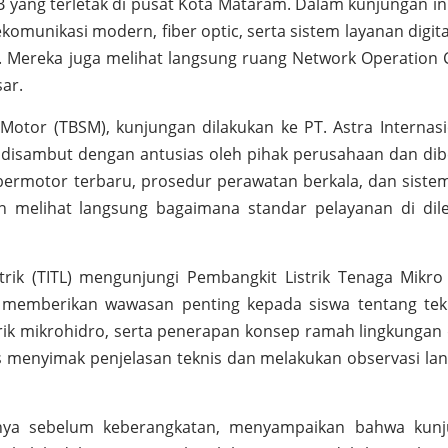
 yang terletak di pusat Kota Mataram. Dalam kunjungan ini
ekomunikasi modern, fiber optic, serta sistem layanan digit
. Mereka juga melihat langsung ruang Network Operation 
ar.
Motor (TBSM), kunjungan dilakukan ke PT. Astra Internasi
disambut dengan antusias oleh pihak perusahaan dan dib
 bermotor terbaru, prosedur perawatan berkala, dan sistem
n melihat langsung bagaimana standar pelayanan di dil
trik (TITL) mengunjungi Pembangkit Listrik Tenaga Mikro
i memberikan wawasan penting kepada siswa tentang tek
strik mikrohidro, serta penerapan konsep ramah lingkungan
s menyimak penjelasan teknis dan melakukan observasi la
nya sebelum keberangkatan, menyampaikan bahwa kun