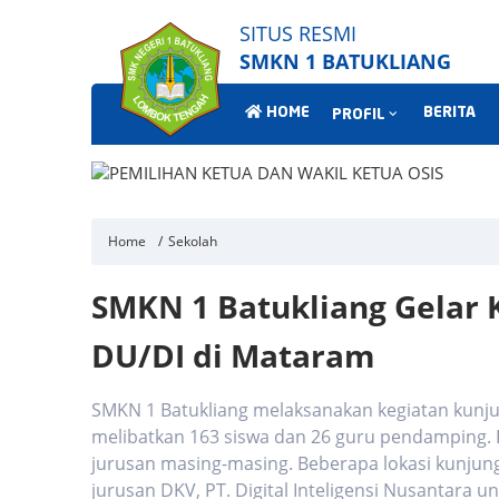
SITUS RESMI
SMKN 1 BATUKLIANG
HOME
BERITA
PROFIL
Home
Sekolah
SMKN 1 Batukliang Gelar 
DU/DI di Mataram
SMKN 1 Batukliang melaksanakan kegiatan kunjun
melibatkan 163 siswa dan 26 guru pendamping.
jurusan masing-masing. Beberapa lokasi kunjung
jurusan DKV, PT. Digital Inteligensi Nusantara un