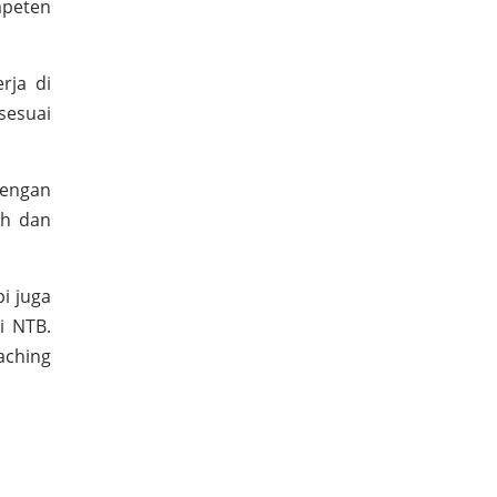
mpeten
rja di
sesuai
dengan
ah dan
i juga
i NTB.
aching