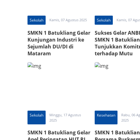
Sekolah
Kamis, 07 Agustus 2025
Sekolah
Kamis, 07 Agu
SMKN 1 Batukliang Gelar
Sukses Gelar ANB
Kunjungan Industri ke
SMKN 1 Batuklian
Sejumlah DU/DI di
Tunjukkan Komi
Mataram
terhadap Mutu
Pendidikan
Sekolah
Minggu, 17 Agustus
Kesehatan
Rabu, 06 A
2025
2025
SMKN 1 Batukliang Gelar
SMKN 1 Batuklian
Apel Peringatan HUT RI
Bersama Puskesm