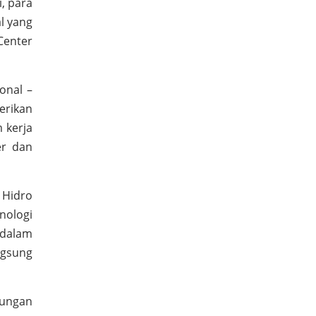
, para
al yang
Center
onal –
erikan
 kerja
er dan
 Hidro
nologi
 dalam
ngsung
jungan