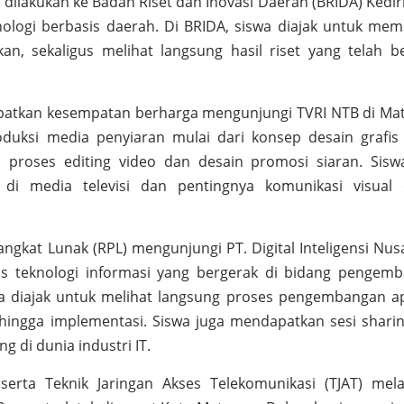
ilakukan ke Badan Riset dan Inovasi Daerah (BRIDA) Kediri
ologi berbasis daerah. Di BRIDA, siswa diajak untuk me
n, sekaligus melihat langsung hasil riset yang telah be
apatkan kesempatan berharga mengunjungi TVRI NTB di Ma
oduksi media penyiaran mulai dari konsep desain grafis
 proses editing video dan desain promosi siaran. Sisw
di media televisi dan pentingnya komunikasi visual
angkat Lunak (RPL) mengunjungi PT. Digital Inteligensi Nus
is teknologi informasi yang bergerak di bidang pengem
iswa diajak untuk melihat langsung proses pengembangan apl
ingga implementasi. Siswa juga mendapatkan sesi sharin
 di dunia industri IT.
serta Teknik Jaringan Akses Telekomunikasi (TJAT) mel