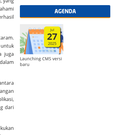
, yang
mahami
AGENDA
rhasil
Jul
27
taram.
2025
 untuk
a juga
Launching CMS versi
 dalam
baru
antara
bangan
ikasi,
g dari
akukan