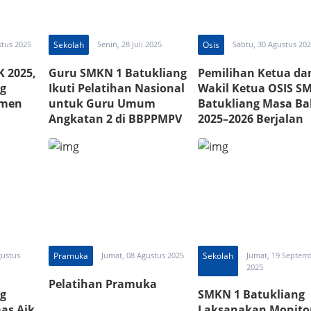
stus 2025
Sekolah
Senin, 28 Juli 2025
Osis
Sabtu, 30 Agustus 20
K 2025,
Guru SMKN 1 Batukliang
Pemilihan Ketua da
g
Ikuti Pelatihan Nasional
Wakil Ketua OSIS S
tmen
untuk Guru Umum
Batukliang Masa Ba
Angkatan 2 di BBPPMPV
2025–2026 Berjalan
BOE Malang
Lancar dan Demokra
gustus
Pramuka
Jumat, 08 Agustus 2025
Sekolah
Jumat, 19 Septem
2025
Pelatihan Pramuka
g
SMKN 1 Batukliang
as Aik
Laksanakan Monito